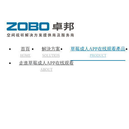
首頁
解決方案
草莓成人APP在线观看產品
HOME
SOLUTION
PRODUCT
走進草莓成人APP在线观看
ABOUT