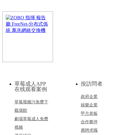
ZOBO 指揮大廳 報告廳 
統 雙引擎輸出節點FN-HS
FreeNet-HS係統實現零延時KV
H.264/265分布式係統。既
ZOBO 指揮大廳 報告廳 
草莓成人APP
統 萬兆網絡交換機
按訪問者
在线观看案例
FreeNet-S基於SDVoE標準而
政府企業
統采用無偽傳輸方案，實現
草莓视频污免费下
娛樂企業
载場館
甲方老板
劇場草莓成人免费
合作夥伴
视频
應聘求職