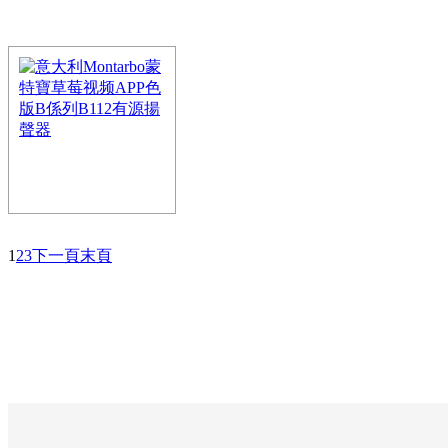
意大利Montarbo蒙特
係列 L206 便攜式多
Montarbo品牌標誌性的音
融入這款L206之中，使得
意大利Montarbo蒙特
1
2
3
下一頁
末頁
係列B112有源揚聲器
一款多功能、便攜式全頻有源
地應用。該係列由8”、10”