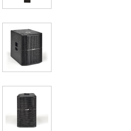
蒙特寶草莓视频APP色版
NETTUNO10 有源+
揚聲器
NETTUNO10：PA
APP一體化係統設計。極小箱
大聲壓。兩個…
意大利Montarbo蒙特
係列R15S有源揚聲器
一款多功能、便攜式全頻有源揚
地應用。R係列是有源揚聲器和
結構的韌…